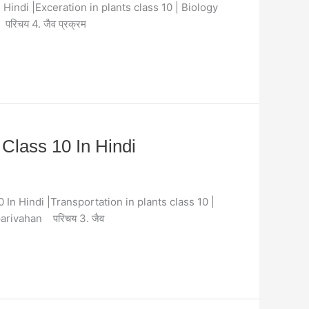
 10 In Hindi |Exceration in plants class 10 | Biology
रिचय 4. जैव प्रक्रम
y Class 10 In Hindi
ass 10 In Hindi |Transportation in plants class 10 |
parivahan परिचय 3. जैव