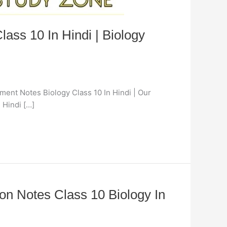
 Class 10 In Hindi | Biology
Our Environment Notes Biology Class 10 In Hindi | Our
 Hindi […]
tion Notes Class 10 Biology In