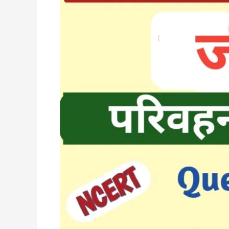
पर्यावरण
नोट्स
|
Our
Environment
Notes
Biology
Class
10
In
Hindi
|
Biology
Chapter
8
|
Hamara
paryavaran