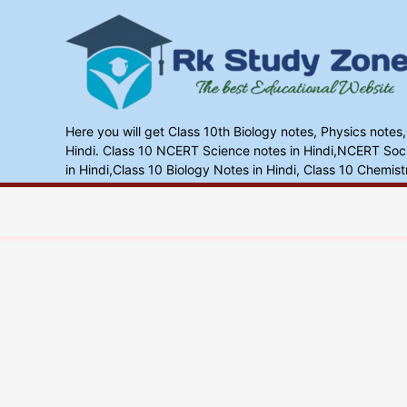
Skip
to
content
Here you will get Class 10th Biology notes, Physics notes
Hindi. Class 10 NCERT Science notes in Hindi,NCERT Socia
in Hindi,Class 10 Biology Notes in Hindi, Class 10 Chemist