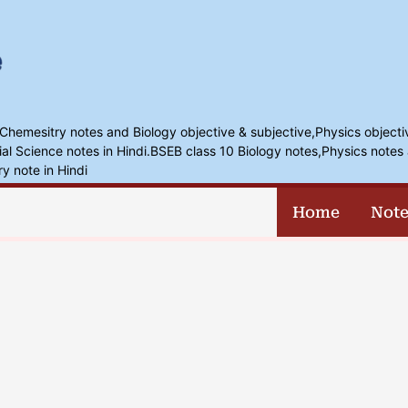
,Chemesitry notes and Biology objective & subjective,Physics objecti
l Science notes in Hindi.BSEB class 10 Biology notes,Physics notes 
ry note in Hindi
Home
Note