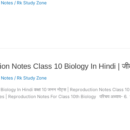
 Notes
/
Rk Study Zone
on Notes Class 10 Biology In Hindi | जीवों
 Notes
/
Rk Study Zone
iology In Hindi कक्षा 10 जनन नोट्स | Reproduction Notes Class 10 Biol
Notes | Reproduction Notes For Class 10th Biology परिचय अध्याय- 