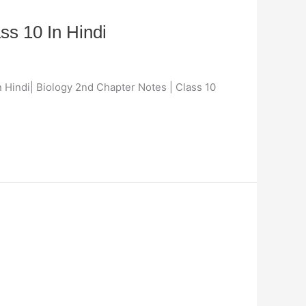
lass 10 In Hindi
s 10 In Hindi| Biology 2nd Chapter Notes | Class 10