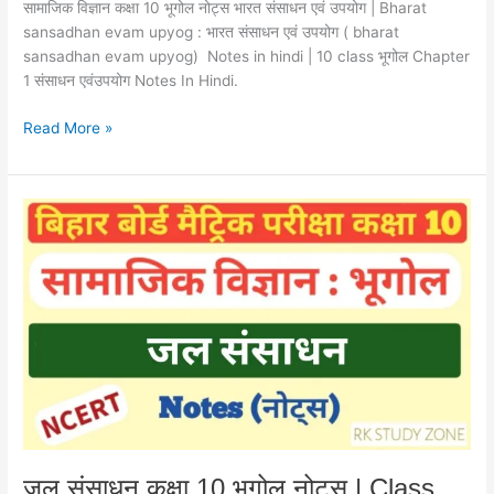
Evam
सामाजिक विज्ञान कक्षा 10 भूगोल नोट्स भारत संसाधन एवं उपयोग | Bharat
Vanya
sansadhan evam upyog : भारत संसाधन एवं उपयोग ( bharat
Jiv
sansadhan evam upyog) Notes in hindi | 10 class भूगोल Chapter
Sansadhan
1 संसाधन एवंउपयोग Notes In Hindi.
Notes
Read More »
In
Hindi
जल
संसाधन
कक्षा
10
भूगोल
नोट्स
|
Class
10
Social
Science
Notes
जल संसाधन कक्षा 10 भूगोल नोट्स | Class