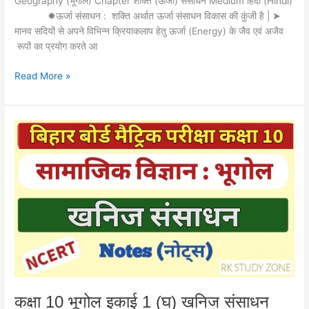
Geography (भूगोल) Chapter शक्ति (ऊर्जा) संसाधन Medium हिंदी (Hindi)
✸ऊर्जा संसाधन : शक्ति अर्थात ऊर्जा संसाधन विकास की कुंजी है | ➤
मानव सदियों से अपने विभिन्न क्रियाकलाप हेतु ऊर्जा (Energy) के जैव एवं अजैव
रूपों का प्रयोग करते आ
Read More »
कक्षा
10
भूगोल
इकाई
1
(घ)
खनिज
संसाधन
Note
In
Hindi
|
कक्षा 10 भूगोल इकाई 1 (घ) खनिज संसाधन
Class