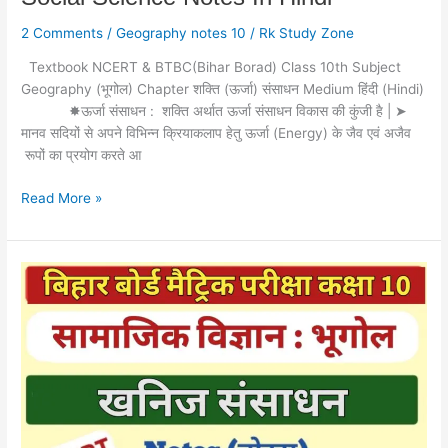
2 Comments
/
Geography notes 10
/
Rk Study Zone
Textbook NCERT & BTBC(Bihar Borad) Class 10th Subject
Geography (भूगोल) Chapter शक्ति (ऊर्जा) संसाधन Medium हिंदी (Hindi)
✸ऊर्जा संसाधन : शक्ति अर्थात ऊर्जा संसाधन विकास की कुंजी है | ➤
मानव सदियों से अपने विभिन्न क्रियाकलाप हेतु ऊर्जा (Energy) के जैव एवं अजैव
रूपों का प्रयोग करते आ
Read More »
कक्षा
10
भूगोल
इकाई
1
(घ)
खनिज
संसाधन
Note