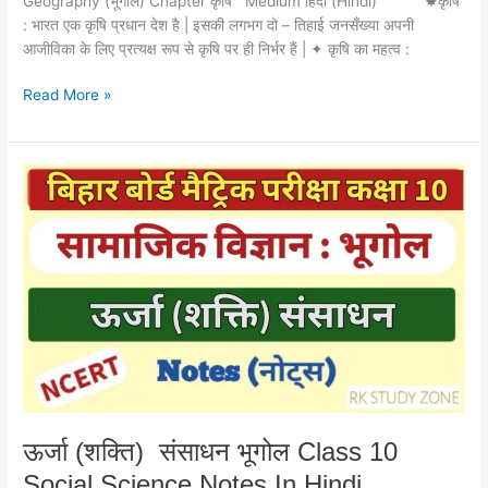
Geography (भूगोल) Chapter कृषि Medium हिंदी (Hindi) ✸कृषि
: भारत एक कृषि प्रधान देश है | इसकी लगभग दो – तिहाई जनसँख्या अपनी
आजीविका के लिए प्रत्यक्ष रूप से कृषि पर ही निर्भर हैं | ✦ कृषि का महत्व :
Read More »
ऊर्जा
(शक्ति)
संसाधन
भूगोल
Class
10
Social
Science
Notes
In
Hindi
ऊर्जा (शक्ति) संसाधन भूगोल Class 10
Social Science Notes In Hindi