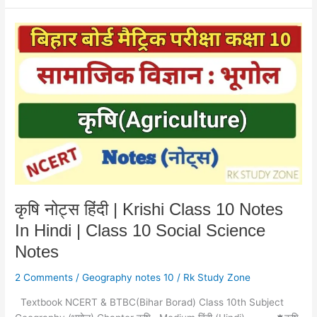
कृषि
नोट्स
हिंदी
|
Krishi
Class
10
Notes
In
Hindi
|
Class
कृषि नोट्स हिंदी | Krishi Class 10 Notes
10
In Hindi | Class 10 Social Science
Social
Science
Notes
Notes
2 Comments
/
Geography notes 10
/
Rk Study Zone
Textbook NCERT & BTBC(Bihar Borad) Class 10th Subject