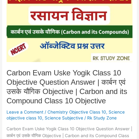
Uske
Yogik
Class
10
Objective
Question
Answer
|
कार्बन
एवं
Carbon Evam Uske Yogik Class 10
उसके
Objective Question Answer | कार्बन एवं
यौगिक
Objective
उसके यौगिक Objective | Carbon and its
|
Compound Class 10 Objective
Carbon
and
Leave a Comment
/
Chemistry Objective Class 10
,
Science
its
objective class 10
,
Science Subjective
/
Rk Study Zone
Compound
Carbon Evam Uske Yogik Class 10 Objective Question Answer |
Class
कार्बन एवं उसके यौगिक Objective | Carbon and its Compound Class
10