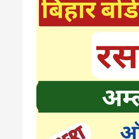
,
क्षार
एवं
लवन
ऑब्जेक्टिव
प्रश्न
कक्षा
10
|
Acid
Bases
And
Salts
Class
10
Objective
Question