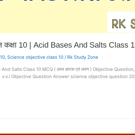
 प्रश्न कक्षा 10 | Acid Bases And Salts Clas
 10
,
Science objective class 10
/
Rk Study Zone
cid Bases And Salts Class 10 MCQ ( अम्ल क्षारक एवं लवण ) Objective Qu
वं लवण v.v.i Objective Question Answer science objective question