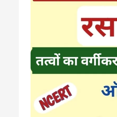
Question
Class
10th |
तत्वों
का
वर्गीकरण
रसायन
शास्त्र
कक्षा
10
ऑब्जेक्टिव