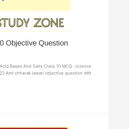
s 10 Objective Question
estion,Acid Bases And Salts Class 10 MCQ :science
 2022 Aml chharak lawan objective question अम्ल