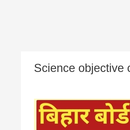
Science objective 
Tatvon
Ka
Avart
Vargikaran
Objective