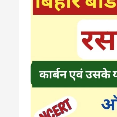
Uske
Yogik
Class
10
Objective
Question
Answer
|
कार्बन
एवं
उसके
यौगिक
Objective
|
Carbon
and
its
Compound
Class