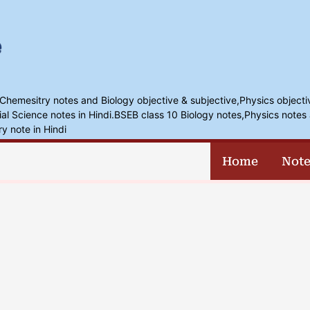
,Chemesitry notes and Biology objective & subjective,Physics objecti
l Science notes in Hindi.BSEB class 10 Biology notes,Physics notes 
ry note in Hindi
Home
Note