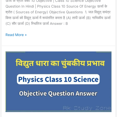
ऊर्जा के स्रोत कक्षा 10 Objective | Class 10 Science Objective
Science
Question In Hindi | Physics Class 10 Source Of Energy ऊर्जा के
Objective
श्रोत ( Sources of Energy) Objective Questions 1. जल विद्युत् सयंत्र
Question
किस ऊर्जा को विद्युत् ऊर्जा में रूपांतरित करता है (A) तापी ऊर्जा (B) नाभिकीय ऊर्जा
In
(C) सौर ऊर्जा (D) स्थितिज ऊर्जा Answer : B
Hindi
|
Read More »
Physics
Class
10
विद्युत्
Source
धारा
Of
के
Energy
चुम्बकीय
प्रभाव
के
वस्तुनिष्ट
प्रश्न
उत्तर
भौतिक
कक्षा