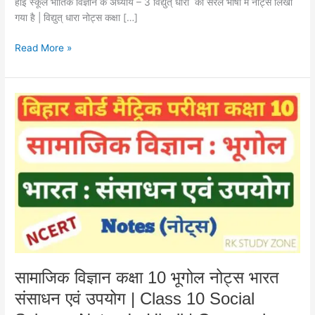
हाई स्कूल भौतिक विज्ञानं के अध्याय – 3 विद्युत् धारा का सरल भाषा में नोट्स लिखा
10
गया है | विद्युत् धारा नोट्स कक्षा […]
Read More »
सामाजिक
विज्ञान
कक्षा
10
भूगोल
नोट्स
भारत
संसाधन
एवं
उपयोग
|
Class
सामाजिक विज्ञान कक्षा 10 भूगोल नोट्स भारत
10
संसाधन एवं उपयोग | Class 10 Social
Social