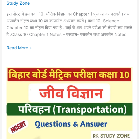
Class
Study Zone
10
इस पोस्ट में हम कक्षा 10, भौतिक विज्ञान का Chapter 1 प्रकाश का परावर्तन तथा
Physics
अपवर्तन नोट्स कक्षा 10 का कम्पलीट अध्ययन करेंगे। कक्षा 10 Science
Notes
Chapter 10 का नोट्स दिया गया है . यहाँ से आप अपने परीक्षा की तैयारी कर सकते
In
है .Class 10 Chapter 1 Notes – प्रकाश- परावर्तन तथा अपवर्तन Notes
Hindi
Read More »
कक्षा
10
जीव
विज्ञान
जैव
प्रक्रम
:
परिवहन
प्रश्न
|
Transportation