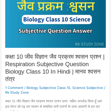
जीव
विज्ञान
जैव
प्रक्रम
श्वसन
प्रश्न
|
Respiration
Subjective
Question
कक्षा 10 जीव विज्ञान जैव प्रक्रम श्वसन प्रश्न |
Biology
Respiration Subjective Question
Class
10
Biology Class 10 In Hindi | मानव श्वसन
In
तंत्र
Hindi
|
1 Comment
/
Biology Subjective Class 10
,
Science Subjective
/
मानव
Rk Study Zone
श्वसन
कक्षा 10 जीव विज्ञान जैव प्रक्रम श्वसन प्रश्न उत्तर सहित अपलोड किया हूँ आप
तंत्र
इस पोस्ट को पढ़ कर श्वसन से सम्बंधित सभी प्रश्नों के उत्तर आसानी से हल कर