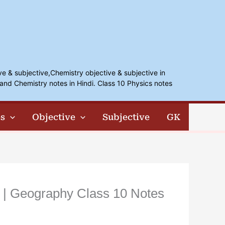
ve & subjective,Chemistry objective & subjective in
and Chemistry notes in Hindi. Class 10 Physics notes
s
Objective
Subjective
GK
di | Geography Class 10 Notes