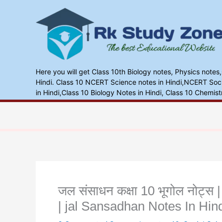
Skip
to
content
Here you will get Class 10th Biology notes, Physics notes
Hindi. Class 10 NCERT Science notes in Hindi,NCERT Socia
in Hindi,Class 10 Biology Notes in Hindi, Class 10 Chemist
जल संसाधन कक्षा 10 भूगोल नोट्
| jal Sansadhan Notes In Hin