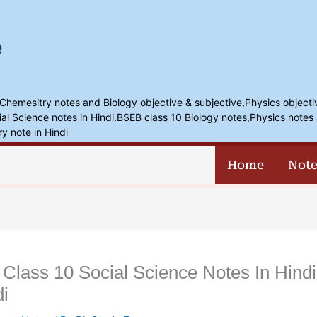
,Chemesitry notes and Biology objective & subjective,Physics objecti
l Science notes in Hindi.BSEB class 10 Biology notes,Physics notes 
ry note in Hindi
Home
Note
स | Class 10 Social Science Notes In Hin
di