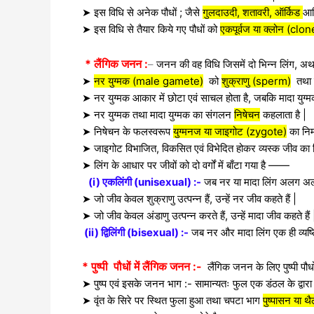
➤ इस विधि से अनेक पौधों ; जैसे
गुलदाउदी, शतावरी, ऑर्किड
आदि
➤ इस विधि से तैयार किये गए पौधों को
एकपूर्वज या क्लोन (clon
* लैंगिक जनन :
–
जनन की वह विधि जिसमें दो भिन्न लिंग, अर्थ
➤
नर युग्मक (male gamete)
को
शुक्राणु (sperm)
तथा
➤ नर युग्मक आकार में छोटा एवं साचल होता है, जबकि मादा युग्म
➤ नर युग्मक तथा मादा युग्मक का संगलन
निषेचन
कहलाता है |
➤ निषेचन के फलस्वरूप
युग्मनज या जाइगोट (zygote)
का निर्
➤ जाइगोट विभाजित, विकसित एवं विभेदित होकर व्यस्क जीव का नि
➤ लिंग के आधार पर जीवों को दो वर्गों में बाँटा गया है ——
(i) एकलिंगी (unisexual) :-
जब नर या मादा लिंग अलग अलग व
➤ जो जीव केवल शुक्राणु उत्पन्न हैं, उन्हें नर जीव कहते हैं |
➤ जो जीव केवल अंडाणु उत्पन्न करते हैं, उन्हें मादा जीव कहते हैं
(ii) द्विलिंगी (bisexual) :-
जब नर और मादा लिंग एक ही व्यष्टि 
* पुष्पी पौधों में लैंगिक जनन :-
लैंगिक जनन के लिए पुष्पी पौध
➤ पुष्प एवं इसके जनन भाग :- सामान्यतः फुल एक डंठल के द्वारा त
➤ वृंत के सिरे पर स्थित फुला हुआ तथा चपटा भाग
पुष्पासन या थ