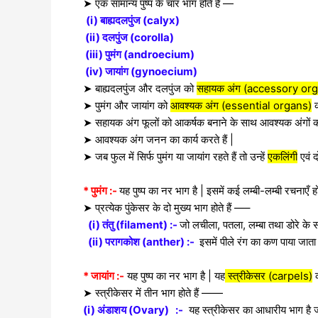
➤ एक सामान्य पुष्प के चार भाग होते है —
(i) बाह्यदलपुंज (calyx)
(ii) दलपुंज (corolla)
(iii) पुमंग (androecium)
(iv) जायांग (gynoecium)
➤
बाह्यदलपुंज और दलपुंज को
सहायक अंग (accessory or
➤ पुमंग और जायांग को
आवश्यक अंग (essential organs)
क
➤ सहायक अंग फूलों को आकर्षक बनाने के साथ आवश्यक अंगों की र
➤ आवश्यक अंग जनन का कार्य करते हैं |
➤ जब फुल में सिर्फ पुमंग या जायांग रहते हैं तो उन्हें
एकलिंगी
एवं द
* पुमंग :-
यह पुष्प का नर भाग है | इसमें कई लम्बी-लम्बी रचनाएँ होत
➤ प्रत्येक पुंकेसर के दो मुख्य भाग होते हैं —–
(i) तंतु (filament) :-
जो लचीला, पतला, लम्बा तथा डोरे के स
(ii) परागकोश (anther) :-
इसमें पीले रंग का कण पाया जाता 
* जायांग :-
यह पुष्प का नर भाग है | यह
स्त्रीकेसर (carpels)
क
➤ स्त्रीकेसर में तीन भाग होते हैं ——
(i) अंडाशय (Ovary) :-
यह स्त्रीकेसर का आधारीय भाग है ज