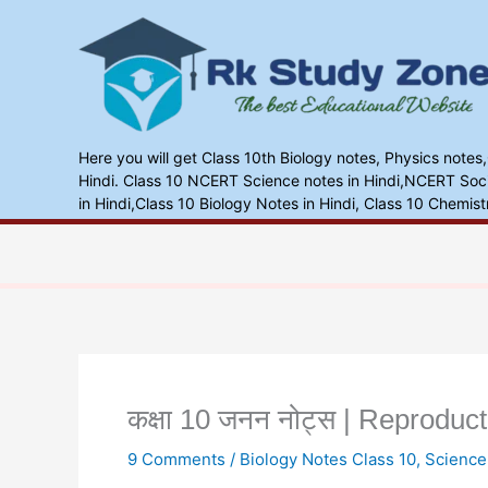
Skip
to
content
Here you will get Class 10th Biology notes, Physics notes
Hindi. Class 10 NCERT Science notes in Hindi,NCERT Socia
in Hindi,Class 10 Biology Notes in Hindi, Class 10 Chemist
कक्षा 10 जनन नोट्स | Reproducti
9 Comments
/
Biology Notes Class 10
,
Science