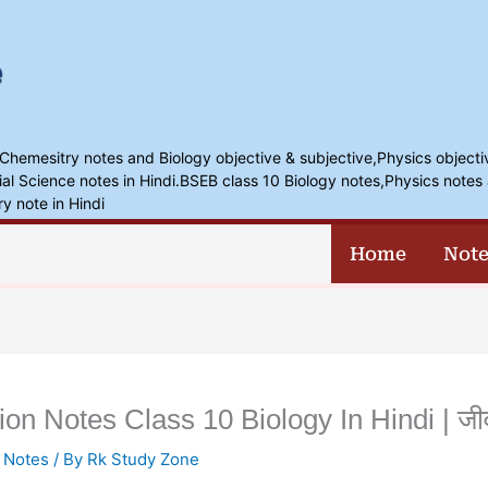
,Chemesitry notes and Biology objective & subjective,Physics objecti
l Science notes in Hindi.BSEB class 10 Biology notes,Physics notes 
ry note in Hindi
Home
Note
on Notes Class 10 Biology In Hindi | जीवों
 Notes
/ By
Rk Study Zone