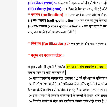
(ii) वर्तिका (style) :-
अंडाशय में
एक पतली वृंत जैसी रचना हो
(iii) वर्तिकाग्र (stigma) :-
वर्तिका
के शिखर पर फूली हुई छोटी
* परागण (pollination) :-
परागकणों के परागकोष से निकलकर
(i) स्व-परागण (self-pollination) :-
जब एक ही पुष्प के पराग
(ii) पर-परागण (cross-pollination) :-
जब एक पुष्प के पर
वायु,जल आदि )
की आवश्यकता होती है |
* निषेचन (fertilization) :-
नर युग्मक और मादा युग्मक अ
* मनुष्य का प्रजनन तंत्र :
मनुष्य एकलिंगी प्राणी है अर्थात
नर-जनन अंग (male reprod
मनुष्य परुष या नारी कहलाते हैं |
➤ मानव जननांग साधारणतः लगभग 12 वर्ष की आयु में परिपक्व एवं 
➤ किशोरावस्था में होने वाले परिवर्तन जैसे काँख एवं दोनों जां
है तथा विपरीत लिंग वाले व्यक्तिओं के प्रति आकर्षक उतपन्न होने 
➤ इस अवस्था में किशोर बालिकाओं के स्तनों में उभार आने लगता है
➤ किशोर बालक में मूंछ और दाढ़ी का उगना प्रारंभ हो जाता है | व