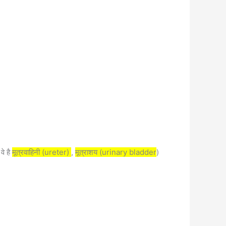
वे है
मूत्रवाहिनी (ureter)
,
मूत्राशय (urinary bladder
)