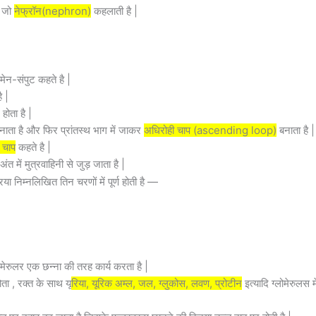
 , जो
नेफ्रॉन(nephron)
कहलाती है |
ोमेन-संपुट कहते है |
ै |
ोता है |
ाता है और फिर प्रांतस्थ भाग में जाकर
अधिरोही चाप (ascending loop)
बनाता है |
 चाप
कहते है |
 में मुत्रवाहिनी से जुड़ जाता है |
रिया निम्नलिखित तिन चरणों में पूर्ण होती है —
ोमेरुलर एक छन्ना की तरह कार्य करता है |
 , रक्त के साथ यू
रिया, यूरिक अम्ल, जल, ग्लुकोस, लवण, प्रोटीन
इत्यादि ग्लोमेरुलस म