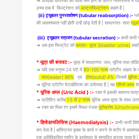
➜ अपवाही धमनिका का व्यास कम होने के कारण ग्लोमेरुलस में रक
उच्च दाब में फिल्ट्रेशन को
अल्ट्राफिल्ट्रेशन
कहते हैं |
(ii) ट्यूबलर पुनरवशोषण (tubular reabsorption) :-
ग्ल
की आवश्यकता नहीं होती उन्हें छोड़ देती है | साधारणतः सारा
ग्लू
(iii) ट्यूबलर स्त्रवण (tubular secration) :-
कभी कभी नल
➜ अब इस फिल्ट्रेट को
ब्लाडर- मूत्र (bladder urine)
कहते 
* मूत्र की बनावट :-
मूत्र में साधारणतः जल, यूरिया तथा सोडि
➜ यदि एक मनुष्य 24 घंटे में
80-100 ग्राम
प्रोटीन आहार के रू
जल(water) 96%
एवं
ठोस(solid) 4%
(जिसमें
यूरिया
➜ यूरिया प्रोटीन मेटाबोलिज्म का उपोत्पाद है | यह
एमिनो अम्ल
से
* यूरिक अम्ल (Uric Acid ) :-
रक्त में इसकी सामान्य मात्
➜ प्रतिदिन करीब
1.5 से 2 ग्राम
यूरिक अम्ल मूत्र के साथ उत्सर
➜ रक्त का पिला रंग इसमें स्थित रंजक
युरोक्रोम (Urochrom
*
हिमोडायलिसिस (Haemodialysis) :-
कभी-कभी विशेष 
कर देता है | क्षतिग्रस्त वृक्क के कार्य न करने से शरीर में आवश्
एक अतिविकसित मशीन के इस्तेमाल से सम्पादित कराया जाता है |