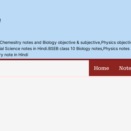
,Chemesitry notes and Biology objective & subjective,Physics objecti
l Science notes in Hindi.BSEB class 10 Biology notes,Physics notes 
ry note in Hindi
Home
Note