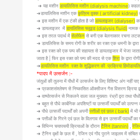
➜ यह मशीन
डायालिसिस मशीन (dialysis machine
) कहला
➜डायालिसिस मशीन एक
कृत्रिम वृक्क ( artificial kidney)
क
➜ इस मशीन में एक टंकी होता है जो
डायलाइजर (dialyser)
कह
➜ डायलाइजर में
डायलिसिस फ्लूइड (dialysis fluid)
नामक तर
➜ इस तरल पदार्थ में
सेलोफेन
से बनी एक बेलनाकार रचना लटकती 
➜ डायलिसिस के समय रोगी के शरीर का रक्त एक धमनी के द्वा
➜ इस रक्त को एक पम्प की सहायता से डायलाइजार में भेजा जाता ह
जाता है | फिर इस रक्त को पम्प की मदद से एक
शिरा
के द्वारा रोग
➜
डायलिसिस मशीन रक्त के शुद्धिकरण की प्रक्रिया हिमोडायल
*पादप में उत्सर्जन :-
जंतुओं की तुलना में पौधों में उत्सर्जन के लिए विशिष्ट अंग नहीं पा
➜ प्रकाशसंश्लेषण से निष्कासित ऑक्सीजन गैस विसरण क्रिया द्वार
➜ वाष्पोत्सर्जन से निकलने वाला जल मुख्यतः रंध्रों द्वरा तथा पौधों
➜ बहुत से पौधे कार्बनिक अपशिष्टों या उत्सर्जी पदार्थों को उत्प
➜ पौधे उत्सर्जी पदार्थों को अपनी
पत्तीओं एवं छाल ( bark)
में भी
➜ पत्तीओं के गिरने एवं छल के विलगाव से इन उत्सर्जी पदार्थों का
➜ विभिन्न चयापचयी क्रियाओं के दौरान
टैनिन (tannin)
,
रेजि
➜ टैनिन वृक्षों के छल में , रेजिन एवं गोंद पुराने जाइलम में संचित र