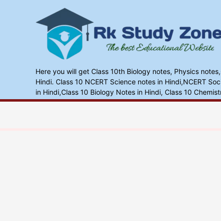
Skip
to
content
Here you will get Class 10th Biology notes, Physics notes
Hindi. Class 10 NCERT Science notes in Hindi,NCERT Socia
in Hindi,Class 10 Biology Notes in Hindi, Class 10 Chemist