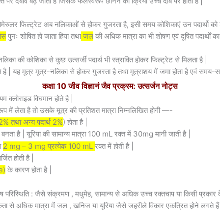
्त पर दबाव बढ़ जाता है जिसके फलस्वरूप छानने की क्रिया उच्च दाब पर होती है |
ोमेरुलर फिल्ट्रेट अब नलिकाओं से होकर गुजरता है, इसी समय कोशिकाएं उन पदार्थो को
कोस
पुनः शोषित हो जाता हिया तथा
जल
की अधिक मात्रा का भी शोषण एवं दूषित पदार्थों का 
िका की कोशिका से कुछ उत्सर्जी पदार्थ भी स्त्रावित होकर फिल्ट्रेट से मिलता है |
है | यह मूत्र मूत्र-नलिका से होकर गुजरता है तथा मूत्राशय में जमा होता है एवं समय-समय
कक्षा 10 जीव विज्ञानं जैव प्रक्रम: उत्सर्जन नोट्स
यम क्लोराइड विघमान होते है |
प में लेता है तो उसके मूत्र की प्रतिशत मात्रा निम्नलिखित होगी —-
 2% तथा अन्य पदार्थ 2%
) होता है |
 बनता है | यूरिया की सामान्य मात्रा 100 mL रक्त में 30mg मानी जाती है |
रा
2 mg – 3 mg प्रत्येक 100 mL
रक्त में होती है |
्जित होती है |
e)
के कारण होता है |
परिस्थिति : जैसे संक्रमण , मधुमेह, सामान्य से अधिक उच्च रक्तचाप या किसी प्रकार क
यकता से अधिक मात्रा में जल , खनिज या यूरिया जैसे जहरीले विकार एकत्रित होने लगते हैं ज