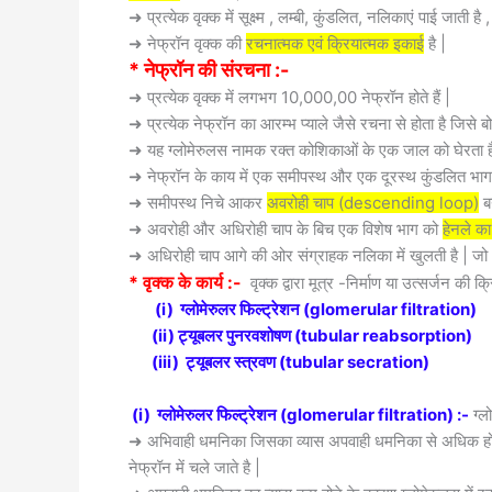
➜ प्रत्येक वृक्क में सूक्ष्म , लम्बी, कुंडलित, नलिकाएं पाई जाती है
➜ नेफ्रॉन वृक्क की
रचनात्मक एवं क्रियात्मक इकाई
है |
* नेफ्रॉन की संरचना :-
➜
प्रत्येक वृक्क में लगभग 10,000,00 नेफ्रॉन होते हैं |
➜ प्रत्येक नेफ्रॉन का आरम्भ प्याले जैसे रचना से होता है जिसे ब
➜ यह ग्लोमेरुलस नामक रक्त कोशिकाओं के एक जाल को घेरता ह
➜ नेफ्रॉन के काय में एक समीपस्थ और एक दूरस्थ कुंडलित भाग ह
➜ समीपस्थ निचे आकर
अवरोही चाप (descending loop)
बन
➜ अवरोही और अधिरोही चाप के बिच एक विशेष भाग को
हेनले का
➜ अधिरोही चाप आगे की ओर संग्राहक नलिका में खुलती है | जो अंत
* वृक्क के कार्य :-
वृक्क द्वारा मूत्र -निर्माण या उत्सर्जन की क्
(i) ग्लोमेरुलर फिल्ट्रेशन (glomerular filtration)
(ii) ट्यूबलर पुनरवशोषण (tubular reabsorption)
(iii) ट्यूबलर स्त्रवण (tubular secration)
(i) ग्लोमेरुलर फिल्ट्रेशन (glomerular filtration) :-
ग्ल
➜ अभिवाही धमनिका जिसका व्यास अपवाही धमनिका से अधिक होता
नेफ्रॉन में चले जाते है |