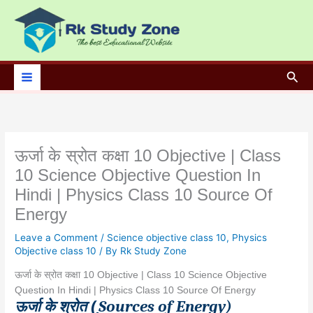
Skip
to
content
Sea
ऊर्जा के स्रोत कक्षा 10 Objective | Class
10 Science Objective Question In
Hindi | Physics Class 10 Source Of
Energy
Leave a Comment
/
Science objective class 10
,
Physics
Objective class 10
/ By
Rk Study Zone
ऊर्जा के स्रोत कक्षा 10 Objective | Class 10 Science Objective
Question In Hindi | Physics Class 10 Source Of Energy
ऊर्जा के श्रोत
(
Sources of Energy)