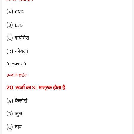
(
)
A
CNG
(
)
B
LPG
(
)
बायोगैस
C
(
) कोयला
D
Answer : A
ऊर्जा के श्रोत
20. ऊर्जा का
मात्रक होता है
SI
(
) कैलोरी
A
(
) जुल
B
(
) ताप
C