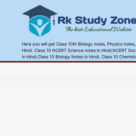
Skip
to
content
Here you will get Class 10th Biology notes, Physics notes
Hindi. Class 10 NCERT Science notes in Hindi,NCERT Socia
in Hindi,Class 10 Biology Notes in Hindi, Class 10 Chemist