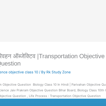
रम: परिवहन ऑब्जेक्टिव |Transportation Object
Question
ence objective class 10
/ By
Rk Study Zone
sportation Objective Question Biology Class 10 In Hindi | Parivahan Objective 
cience Jaiv Prakram Objective
Question Bihar Board,
Biology Class 10th
jective Question , Life Process : Transportation Objective Question