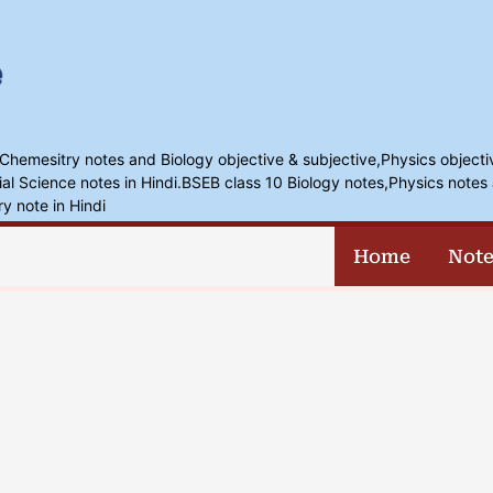
,Chemesitry notes and Biology objective & subjective,Physics objecti
l Science notes in Hindi.BSEB class 10 Biology notes,Physics notes 
ry note in Hindi
Home
Note