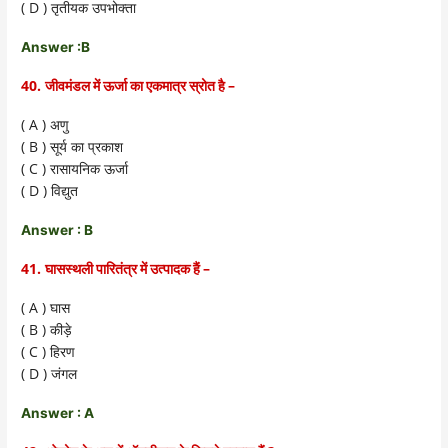
( D )
तृतीयक उपभोक्ता
Answer :B
40.
–
जीवमंडल में ऊर्जा का एकमात्र स्रोत है
( A )
अणु
( B )
सूर्य का प्रकाश
( C )
रासायनिक ऊर्जा
( D )
विद्युत
Answer : B
41.
–
घासस्थली पारितंत्र में उत्पादक हैं
( A )
घास
( B )
कीड़े
( C )
हिरण
( D )
जंगल
Answer : A