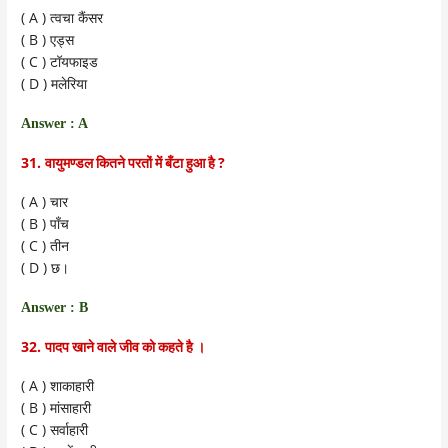
( A )
त्वचा कैंसर
( B )
एड्स
( C )
टॉयफाइड
( D )
मलेरिया
Answer : A
31.
?
वायुमण्डल कितने परतों में बँटा हुआ है
( A )
चार
( B )
पाँच
( C )
तीन
( D )
छ।
Answer : B
32.
पादप खाने वाले जीव को कहते है ।
( A )
शाकाहारी
( B )
मांसाहारी
( C )
सर्वाहारी