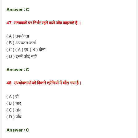
Answer : C
47.
उत्पादकों पर निर्भर रहने वाले जीव कहलाते है ।
( A )
उपभोक्ता
( B )
अपघटन कर्ता
( C ) ( A )
B )
एवं (
दोनों
( D )
इनमें कोई नहीं
Answer : C
48.
उपभोक्ताओं को कितने श्रेणियों में बाँटा गया है।
( A )
दो
( B )
चार
( C )
तीन
( D )
पाँच
Answer : C