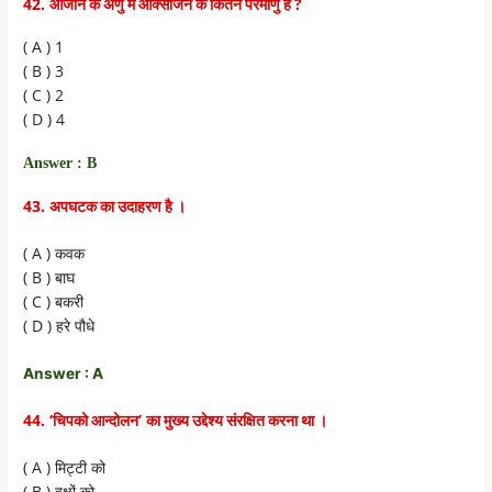
42.
?
ओजोन के अणु में ऑक्सीजन के कितने परमाणु हैं
( A ) 1
( B ) 3
( C ) 2
( D ) 4
Answer : B
43.
अपघटक का उदाहरण है ।
( A )
कवक
( B )
बाघ
( C )
बकरी
( D )
हरे पौधे
Answer : A
44. ‘
’
चिपको आन्दोलन
का मुख्य उद्देश्य संरक्षित करना था ।
( A )
मिट्टी को
( B )