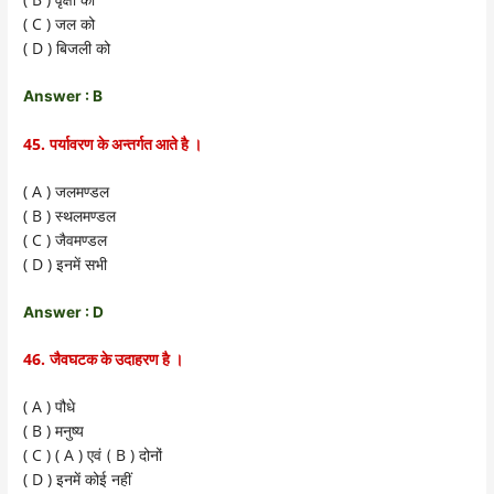
वृक्षों को
( C )
जल को
( D )
बिजली को
Answer : B
45.
पर्यावरण के अन्तर्गत आते है ।
( A )
जलमण्डल
( B )
स्थलमण्डल
( C )
जैवमण्डल
( D )
इनमें सभी
Answer : D
46.
जैवघटक के उदाहरण है ।
( A )
पौधे
( B )
मनुष्य
( C ) ( A )
B )
एवं (
दोनों
( D )
इनमें कोई नहीं