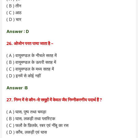
( B )
तीन
( C )
आठ
( D )
चार
Answer : D
26.
–
ओजोन परत पाया जाता है
( A )
वायुमण्डल के नीचले सतह में
( B )
वायुमण्डल के ऊपरी सतह में
( C )
वायुमण्डल के मध्य सतह में
( D )
इनमें से कोई नहीं
Answer :B
27.
?
निम्न में से कौन-से समूहों में केवल जैव निम्नीकरणीय पदार्थ हैं
( A )
,
घास
पुष्प तथा चमड़ा
( B )
,
घास
लकड़ी तथा प्लास्टिक
( C )
, रबर
फलों के छिलके
एवं नींबू का रस
( D )
,
काँच
लकड़ी एवं घास