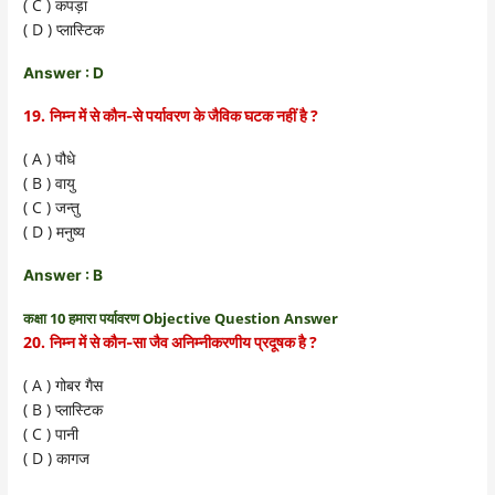
( C )
कपड़ा
( D )
प्लास्टिक
Answer : D
19.
?
निम्न में से कौन-से पर्यावरण के जैविक घटक नहीं है
( A )
पौधे
( B )
वायु
( C )
जन्तु
( D )
मनुष्य
Answer : B
कक्षा 10 हमारा पर्यावरण Objective Question Answer
20.
?
निम्न में से कौन-सा जैव अनिम्नीकरणीय प्रदूषक है
( A )
गोबर गैस
( B )
प्लास्टिक
( C )
पानी
( D )
कागज