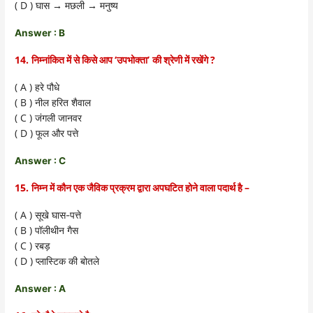
( D )
→
→
घास
मछली
मनुष्य
Answer : B
14.
‘
’
?
निम्नांकित में से किसे आप
उपभोक्ता
की श्रेणी में रखेंगे
( A )
हरे पौधे
( B )
नील हरित शैवाल
( C )
जंगली जानवर
( D )
फूल और पत्ते
Answer : C
15.
–
निम्न में कौन एक जैविक प्रक्रम द्वारा अपघटित होने वाला पदार्थ है
( A )
सूखे घास-पत्ते
( B )
पॉलीथीन गैस
( C )
रबड़
( D )
प्लास्टिक की बोतले
Answer : A