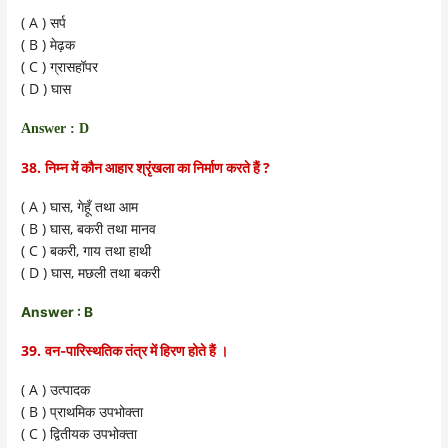
( A )
सर्प
( B )
मेढ़क
( C )
ग्रासहॉपर
( D )
घास
Answer : D
38.
?
निम्न में कौन आहार श्रृंखला का निर्माण करते हैं
( A )
,
घास
गेहूँ तथा आम
( B )
,
घास
बकरी तथा मानव
( C )
,
बकरी
गाय तथा हाथी
( D )
,
घास
मछली तथा बकरी
Answer : B
39.
वन-पारिस्थतिक तंत्र में हिरण होते हैं ।
( A )
उत्पादक
( B )
प्राथमिक उपभोक्ता
( C )
द्वितीयक उपभोक्ता