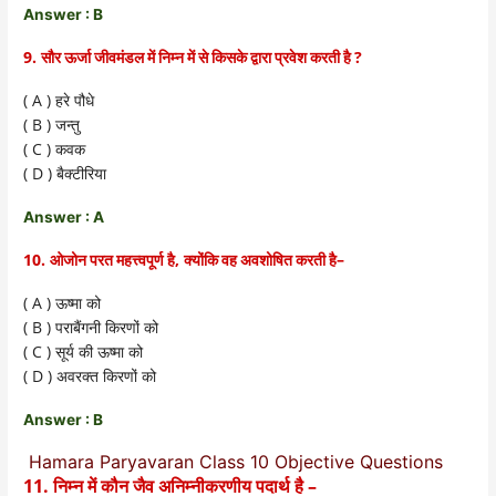
Answer : B
9.
?
सौर ऊर्जा जीवमंडल में निम्न में से किसके द्वारा प्रवेश करती है
( A )
हरे पौधे
( B )
जन्तु
( C )
कवक
( D )
बैक्टीरिया
Answer : A
10.
,
–
ओजोन परत महत्त्वपूर्ण है
क्योंकि वह अवशोषित करती है
( A )
ऊष्मा को
( B )
पराबैंगनी किरणों को
( C )
सूर्य की ऊष्मा को
( D )
अवरक्त किरणों को
Answer : B
Hamara Paryavaran Class 10 Objective Questions
11.
–
निम्न में कौन जैव अनिम्नीकरणीय पदार्थ है