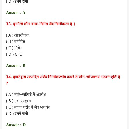
( D )
इनमें सभी
Answer : A
33.
इनमें से कौन मानव-निर्मित जैव निम्नीकरण है ।
( A )
आक्सीजन
( B )
बायोगैस
( C )
मिथेन
( D ) CFC
Answer : B
34.
हमारे द्वारा उत्पादित अजैव निम्नीकरणीय कचरे से कौन-सी समस्या उत्पन्न होती है
?
( A )
नाले-नालियों में अवरोध
( B )
मृदा-प्रदूषण
( C )
मानव शरीर में जैव आवर्धन
( D )
इनमें सभी
Answer : D