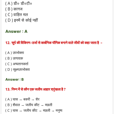
( A )
डी० डी०टी०
( B )
कागज
( C )
वाहित मल
( D )
इनमें से कोई नहीं
Answer : A
12.
–
सूर्य की विकिरण-उर्जा से कार्बनिक यौगिक बनाने वाले जीवों को कहा जाता है
( A )
उपभोक्ता
( B )
उत्पादक
( C )
अप्घतानकर्ता
( D )
सूक्ष्मउपभोक्ता
Answer : B
13.
?
निम्न में से कौन एक जलीय आहार श्रृंखला है
( A )
→
→
घास
बकरी
शेर
( B )
→
→
शैवाल
जलीय कीट
मछली
( C )
→
→
→
घास
जलीय कीट
मछली
मनुष्य