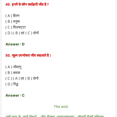
49.
?
इनमें से कौन सर्वाहारी जीव है
( A )
हिरण
( B )
मनुष्य
( C )
तिलचट्टा
( D ) ( B )
C )
एवं (
दोनों
Answer : D
50.
सूक्ष्म उपभोक्ता जीव कहलाते है।
( A )
जीवाणु
( B )
कवक
( C ) ( A )
B )
एवं (
दोनों
( D )
गिद्ध
Answer : C
The end.
इसी तरह के सभी विषयों , जीव विज्ञानं, रसायनशास्त्र , भौतकी,हिन्दी,इतिहास,