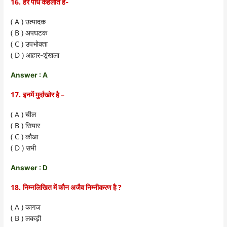
16.
हरे पौधे कहलाते है-
( A )
उत्पादक
( B )
अपघटक
( C )
उपभोक्ता
( D )
आहार-शृंखला
Answer : A
17.
–
इनमें मुर्दाखोर है
( A )
चील
( B )
सियार
( C )
कौआ
( D )
सभी
Answer : D
18.
?
निम्नलिखित में कौन अजैव निम्नीकरण है
( A )
कागज
( B )
लकड़ी